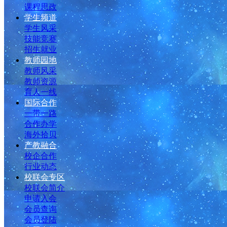
课程思政
学生频道
学生风采
技能竞赛
招生就业
教师园地
教师风采
教师资源
育人一线
国际合作
一带一路
合作办学
海外拾贝
产教融合
校企合作
行业动态
校联会专区
校联会简介
申请入会
会员查询
会员登陆