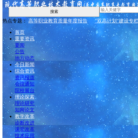
搜索
热点专题：
高等职业教育质量年度报告
"双高计划"建设专
首页
重要资讯
要闻
公告
地方动态
今日新闻
综合资讯
资讯报道
会议通知
院校展台
理论探索
理论研究
知网论文
教学改革
诊断改进
课堂改革
技术应用