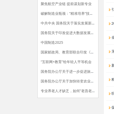
聚焦航空产业链 提前谋划新专业
破解制造业瓶颈：“精准培养”技工人才
中共中央 国务院关于落实发展新理念加快农业现代化 实现全面小康目标的若干意见
2
国务院关于印发促进大数据发展行动纲要的通知
全
中国制造2025
无
国家邮政局、教育部联合印发《关于加快发展邮政行业职业教育的指导意见》
“互联网+教育”给年轻人平等机会
国务院办公厅关于进一步促进旅游投资和消费的若干意见
国务院办公厅关于加快转变农业发展方式的意见
专业养老人才缺乏，如何“老吾老”？