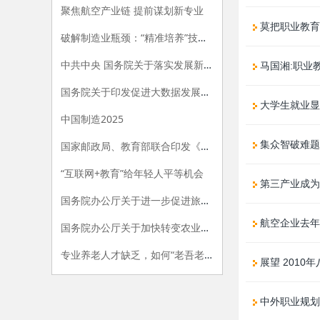
聚焦航空产业链 提前谋划新专业
莫把职业教育
破解制造业瓶颈：“精准培养”技工人才
中共中央 国务院关于落实发展新理念加快农业现代化 实现全面小康目标的若干意见
马国湘:职业
国务院关于印发促进大数据发展行动纲要的通知
大学生就业显
中国制造2025
集众智破难题
国家邮政局、教育部联合印发《关于加快发展邮政行业职业教育的指导意见》
“互联网+教育”给年轻人平等机会
第三产业成为
国务院办公厅关于进一步促进旅游投资和消费的若干意见
航空企业去年
国务院办公厅关于加快转变农业发展方式的意见
专业养老人才缺乏，如何“老吾老”？
展望 2010
中外职业规划