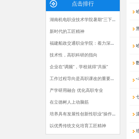
点击排行
哈
湖南机电职业技术学院暑期“三下乡”：长大后，我就成了你
黑
新时代的工匠精神
福建船政交通职业学院：着力深化产教融合，“六招”助推职教供给侧改革
技术性，高职科研的指向
数
企业在“调频”，学校就得“共振”
工作过程导向是高职课改的重要指导原则
“
产学研用融合 优化高职专业
七
在立德树人上动脑筋
培养具有发展性创新性职业“操作手”
以优秀传统文化培育工匠精神