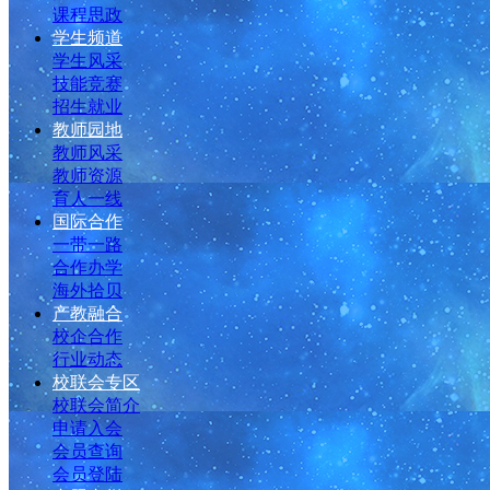
课程思政
学生频道
学生风采
技能竞赛
招生就业
教师园地
教师风采
教师资源
育人一线
国际合作
一带一路
合作办学
海外拾贝
产教融合
校企合作
行业动态
校联会专区
校联会简介
申请入会
会员查询
会员登陆