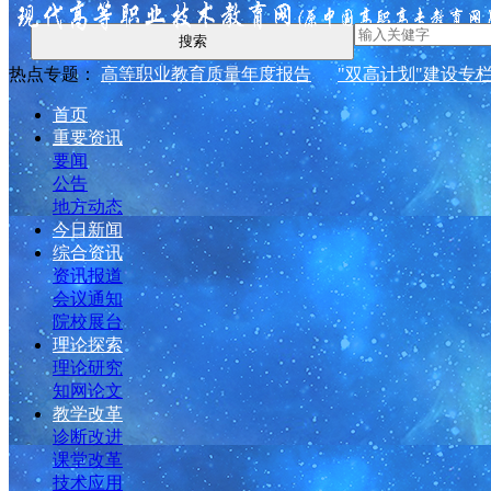
搜索
热点专题：
高等职业教育质量年度报告
"双高计划"建设专
首页
重要资讯
要闻
公告
地方动态
今日新闻
综合资讯
资讯报道
会议通知
院校展台
理论探索
理论研究
知网论文
教学改革
诊断改进
课堂改革
技术应用