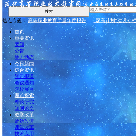
搜索
热点专题：
高等职业教育质量年度报告
"双高计划"建设专
首页
重要资讯
要闻
公告
地方动态
今日新闻
综合资讯
资讯报道
会议通知
院校展台
理论探索
理论研究
知网论文
教学改革
诊断改进
课堂改革
技术应用