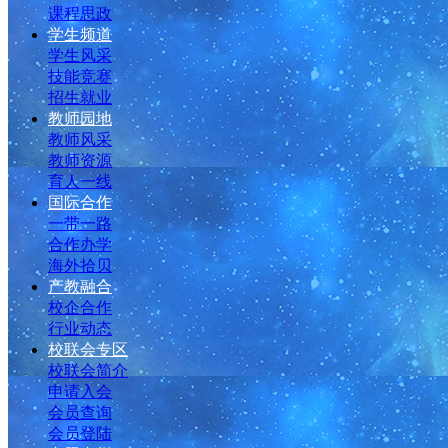
课程思政
学生频道
学生风采
技能竞赛
招生就业
教师园地
教师风采
教师资源
育人一线
国际合作
一带一路
合作办学
海外拾贝
产教融合
校企合作
行业动态
校联会专区
校联会简介
申请入会
会员查询
会员登陆