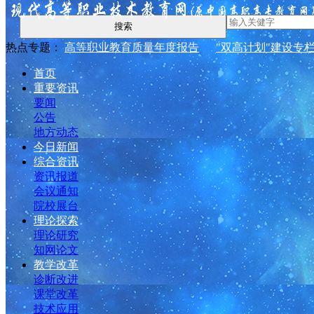
搜索
热点专题：
高等职业教育质量年度报告
"双高计划"建设专
首页
重要资讯
要闻
公告
地方动态
今日新闻
综合资讯
资讯报道
会议通知
院校展台
理论探索
理论研究
知网论文
教学改革
诊断改进
课堂改革
技术应用