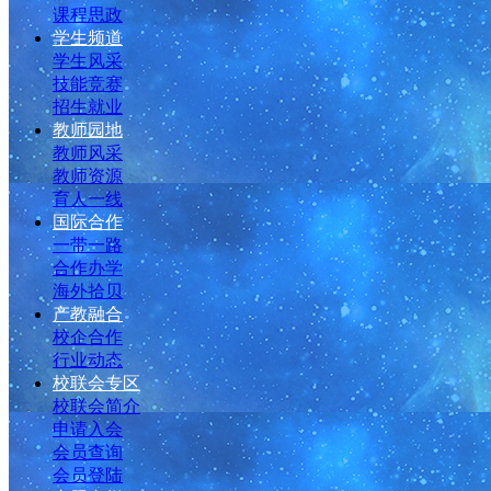
课程思政
学生频道
学生风采
技能竞赛
招生就业
教师园地
教师风采
教师资源
育人一线
国际合作
一带一路
合作办学
海外拾贝
产教融合
校企合作
行业动态
校联会专区
校联会简介
申请入会
会员查询
会员登陆