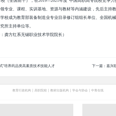
学校（全国前十），在2019—2021年度“中国高职高专院校竞
领专业、课程、实训基地、资源与教材等内涵建设，先后主持教
；学校成为教育部装备制造业专业目录修订组组长单位、全国机
研究所主持单位等。
者：龚方红系无锡职业技术学院院长）
润式”培养药品类高素质技术技能人才
下一篇：
嘉兴
教育行政机构
|
高职院校
|
教材出版机构
|
学会与协会
|
中青在线