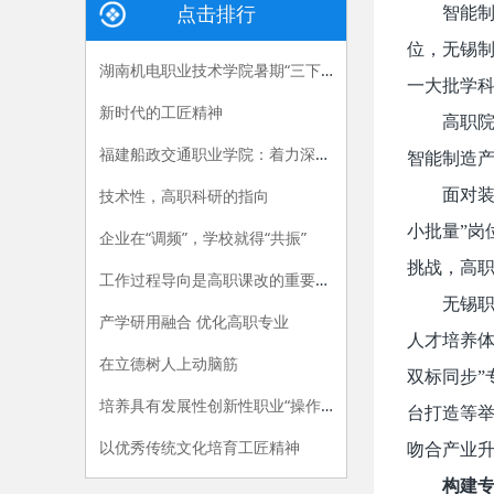
点击排行
智能
位，无锡制
湖南机电职业技术学院暑期“三下乡”：长大后，我就成了你
一大批学
新时代的工匠精神
高职
福建船政交通职业学院：着力深化产教融合，“六招”助推职教供给侧改革
智能制造
技术性，高职科研的指向
面对装
小批量”岗
企业在“调频”，学校就得“共振”
挑战，高
工作过程导向是高职课改的重要指导原则
无锡
产学研用融合 优化高职专业
人才培养体
在立德树人上动脑筋
双标同步”
培养具有发展性创新性职业“操作手”
台打造等举
以优秀传统文化培育工匠精神
吻合产业
构建