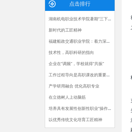
点击排行
湖南机电职业技术学院暑期“三下乡”：长大后，我就成了你
新时代的工匠精神
福建船政交通职业学院：着力深化产教融合，“六招”助推职教供给侧改革
技术性，高职科研的指向
企业在“调频”，学校就得“共振”
工作过程导向是高职课改的重要指导原则
产学研用融合 优化高职专业
在立德树人上动脑筋
培养具有发展性创新性职业“操作手”
以优秀传统文化培育工匠精神