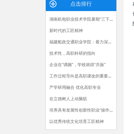
点击排行
湖南机电职业技术学院暑期“三下乡”：长大后，我就成了你
新时代的工匠精神
福建船政交通职业学院：着力深化产教融合，“六招”助推职教供给侧改革
技术性，高职科研的指向
企业在“调频”，学校就得“共振”
工作过程导向是高职课改的重要指导原则
产学研用融合 优化高职专业
在立德树人上动脑筋
培养具有发展性创新性职业“操作手”
以优秀传统文化培育工匠精神