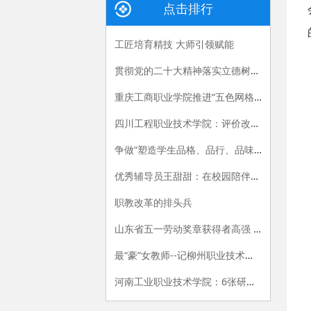
点击排行
工匠培育精技 大师引领赋能
贯彻党的二十大精神落实立德树人根本任务——辅导员“三个坚持”在行动
重庆工商职业学院推进“五色网格”建设 打造“一站式”学生社区育人新模式
四川工程职业技术学院：评价改革为引领 三管齐下促进教师全面发展
争做“塑造学生品格、品行、品味的‘大先生’”
优秀辅导员王甜甜：在校园陪伴学生，让青春撞上梦想
职教改革的排头兵
山东省五一劳动奖章获得者高强 ：用手中技能赢出彩人生
最“豪”女教师--记柳州职业技术学院通识教育学院就业创业团队负责人、柳州市首届“教书育人道德模范”许明教授
河南工业职业技术学院：6张研究生录取通知书背后的故事