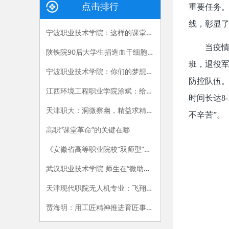
点击排行
重要任务
线，彰显
宁波职业技术学院：这样的课堂，我们喜欢——有效课堂认证侧记
当疫情
陕铁院90后大学生捐造血干细胞救人 生命接力跨越国界
班，退役军
宁波职业技术学院：你们的梦想我们的责任
防控队伍
江西环境工程职业学院涂斌：给自己布置的特殊作业
时间长达8
天津职大：洞微察幽，精益求精，严把视光人才出口关
不辛苦”。
高职“课堂革命”的关键在哪
《安徽省高等职业院校“双师型”教师认定办法（试行）》和《安徽省高等职业院校“双师型”教师认定标准（试行）》
武汉职业技术学院 师生在“微助教”平台上共享思政课的乐趣
天津现代职院无人机专业：飞翔，在我手中
贾海明：用工匠精神推进育匠事业创新发展