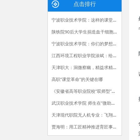
点击排行
宁波职业技术学院：这样的课堂，我们喜欢——有效课堂认证侧记
陕铁院90后大学生捐造血干细胞救人 生命接力跨越国界
宁波职业技术学院：你们的梦想我们的责任
江西环境工程职业学院涂斌：给自己布置的特殊作业
天津职大：洞微察幽，精益求精，严把视光人才出口关
高职“课堂革命”的关键在哪
《安徽省高等职业院校“双师型”教师认定办法（试行）》和《安徽省高等职业院校“双师型”教师认定标准（试行）》
武汉职业技术学院 师生在“微助教”平台上共享思政课的乐趣
天津现代职院无人机专业：飞翔，在我手中
贾海明：用工匠精神推进育匠事业创新发展