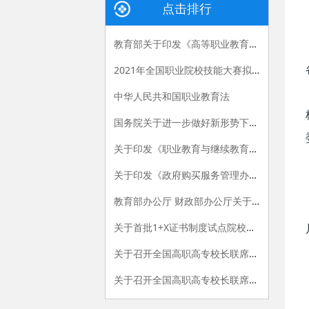
点击排行
教育部关于印发《高等职业教育创新发展行动计划（2015-2018年）》的通知
2021年全国职业院校技能大赛拟设赛项赛题 （高职组）
中华人民共和国职业教育法
国务院关于进一步做好新形势下就业创业工作的意见
关于印发《职业教育与继续教育2015年工作要点》的函
关于印发《政府购买服务管理办法（暂行）》的通知
教育部办公厅 财政部办公厅关于做好“国家示范性高等职业院校建设计划”骨干高职院校建设项目2015年验收工作的通知
关于首批1+X证书制度试点院校名单的公告
关于召开全国高职高专校长联席会议2015年年会的通知
关于召开全国高职高专校长联席会议2018年年会的通知