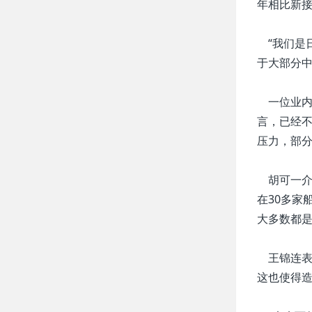
年相比新接
“我们是
于大部分
一位业内
言，已经不
压力，部
胡可一介绍
在30多家
大多数都
王锦连表
这也使得