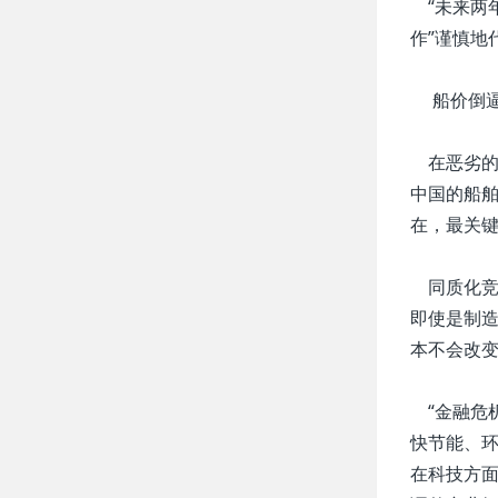
“未来两年
作”谨慎地
船价倒逼
在恶劣的市
中国的船舶
在，最关键
同质化竞
即使是制
本不会改
“金融危
快节能、
在科技方面