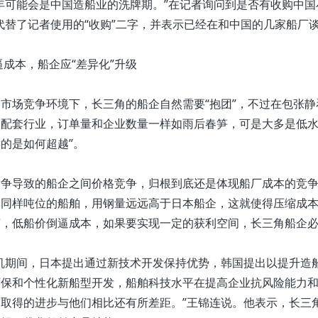
可能会是中国造船业的洗牌期。”在记者询问到是否有收购中国
代替了记者使用的“收购”二字，并表示已经在和中国的几家船厂
成本，船企应“差异化”升级
场竞争环境下，长三角的船企自然需要“抱团”，不过在包张静
配套行业，订单量和企业数量一样如雨后春笋，可是大多是低水
的是如何超越”。
争导致的船企之间价格竞争，归根到底还是体现船厂成本的竞争
造同样吨位的船舶，用钢量远远高于日本船企，这就使得压缩成
变，低船价倒逼成本，如果要实现一定的获利空间，长三角船企
机期间，日本提出通过新技术开发保持优势，韩国提出以提升造
环保和个性化新船型开发，船舶科技水平在提高企业抗风险能力
取得的进步与他们相比还有所差距。”王锦连说。他表示，长三