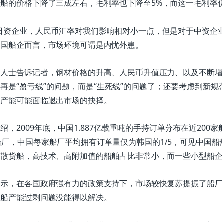
船的价格下降了三成左右，毛利率也下降至5%，而这一毛利率
日资企业，人民币汇率对我们影响相对小一点，但是对于中资企业
中国船企而言，市场环境可谓是内忧外患。
人士告诉记者，钢材价格的升高、人民币升值压力、以及不断增
再是“盈亏线”的问题，而是“生死线”的问题了；还要考虑到新
分产能可能面临退出市场的抉择。
，2009年底，中国1.887亿载重吨的手持订单分布在近200家
船厂，中国每家船厂平均拥有订单量仅为韩国的1/5，可见中国
是散货船，高技术、高附加值的船舶占比非常小，而一些小型船
示，在各国政府强有力的政策支持下，市场较快复苏提振了船厂
造船产能过剩问题没能得以解决。