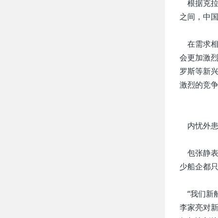
根据克拉克
之间，中
在需求相
会更加激
罗斯等新
激烈的竞
内忧外患
包张静表
少船企都只
“我们新船
李家亮对