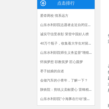
点击排行
爱牵两校 情系远方
山东水利职院志愿者走近自闭症儿童陪伴“星星的孩子”
诚实守信受表彰 荣登中国好人榜
40万个瓶子，收集着大学生对留守儿童的帮扶
山东水利职院师生义务监督“增殖放流”彰显社会责任
怀揣梦想 职教筑梦 匠心圆梦
枣子姑娘的自述
会做汽车的小青年，了解一下？
陕铁院：剪纸义卖献爱心 雷锋精神放光芒
山东水利职院“小海豚在行动”接力传递三周年