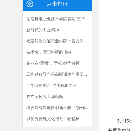
点击排行
湖南机电职业技术学院暑期“三下乡”：长大后，我就成了你
新时代的工匠精神
福建船政交通职业学院：着力深化产教融合，“六招”助推职教供给侧改革
技术性，高职科研的指向
企业在“调频”，学校就得“共振”
工作过程导向是高职课改的重要指导原则
产学研用融合 优化高职专业
在立德树人上动脑筋
培养具有发展性创新性职业“操作手”
以优秀传统文化培育工匠精神
5月1
开展集中