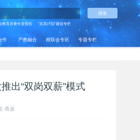
搜索
业教育质量年度报告
"双高计划"建设专栏
合作
产教融合
校联会专区
专题专栏
推出“双岗双薪”模式
: 甬派