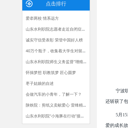
点击排行
爱牵两校 情系远方
山东水利职院志愿者走近自闭症儿童陪伴“星星的孩子”
诚实守信受表彰 荣登中国好人榜
40万个瓶子，收集着大学生对留守儿童的帮扶
山东水利职院师生义务监督“增殖放流”彰显社会责任
怀揣梦想 职教筑梦 匠心圆梦
枣子姑娘的自述
宁波
会做汽车的小青年，了解一下？
还斩获了包
陕铁院：剪纸义卖献爱心 雷锋精神放光芒
5月
山东水利职院“小海豚在行动”接力传递三周年
爱的成长