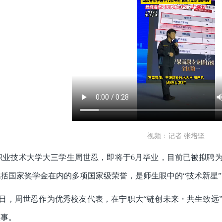
视频：记者 张培坚
职业技术大学大三学生周世忍，即将于6月毕业，目前已被拟聘
括国家奖学金在内的多项国家级荣誉，是师生眼中的“技术新星”
15日，周世忍作为优秀校友代表，在宁职大“链创未来・共生致
故事。