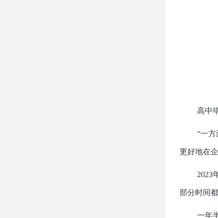
高中
“一
更好地在企
20
部分时间
一年