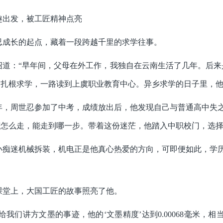
趣出发，被工匠精神点亮
忍成长的起点，藏着一段跨越千里的求学往事。
绍道：“早年间，父母在外工作，我独自在云南生活了几年。后来
虞扎根求学，一路读到上虞职业教育中心。异乡求学的日子里，
20年，周世忍参加了中考，成绩放出后，他发现自己与普通高中
该怎么走，能走到哪一步。带着这份迷茫，他踏入中职校门，选
小痴迷机械拆装，机电正是他真心热爱的方向，可即便如此，学
。
课堂上，大国工匠的故事照亮了他。
给我们讲方文墨的事迹，他的‘文墨精度’达到0.00068毫米，