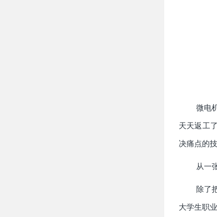
微电
天天返工
决痛点的
从一
除了
大学生职