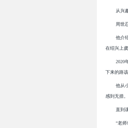
从兴
周世
他介
在绍兴上
20
下来的路
他从
感到无措
直到
“老师