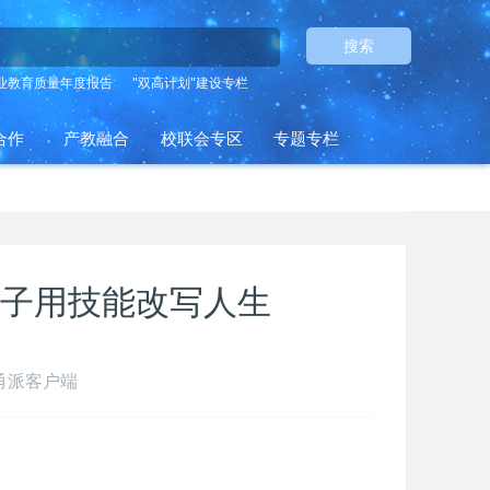
搜索
业教育质量年度报告
"双高计划"建设专栏
合作
产教融合
校联会专区
专题专栏
子用技能改写人生
 甬派客户端