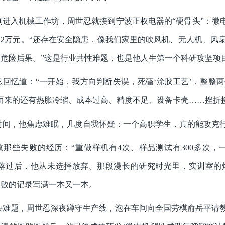
刚进入机械工作坊，周世忍就接到宁波正权电器的“硬骨头”：微
2万元。“还存在安全隐患，像我们家里的吹风机、无人机、风
危险后果。”这是行业共性难题，也是他人生第一个科研攻坚项
忍回忆道：“一开始，我方向判断失误，死磕‘涂胶工艺’，整整
而来的还有热胀冷缩、成本过高、精度不足、设备卡壳……挫折
时间，他焦虑难眠，几度自我怀疑：一个高职学生，真的能攻克
数那些失败的经历：“重做样机有4次、样品测试有300多次
失落过后，他从未选择放弃。那段漫长的研究时光里，实训室的
失败的记录写满一本又一本。
决难题，周世忍深夜蹲守生产线，泡在车间向全国劳模俞岳平请