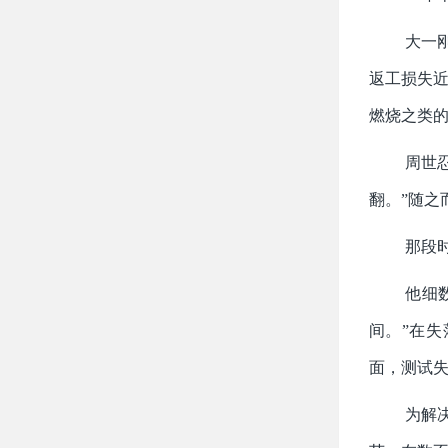
大一
返工损失近
燃烧之类的
周世
翻。”随之
那段
他细
间。”在
面，测试
为解