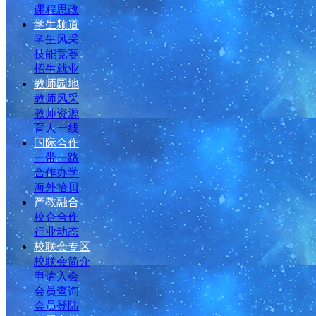
课程思政
学生频道
学生风采
技能竞赛
招生就业
教师园地
教师风采
教师资源
育人一线
国际合作
一带一路
合作办学
海外拾贝
产教融合
校企合作
行业动态
校联会专区
校联会简介
申请入会
会员查询
会员登陆