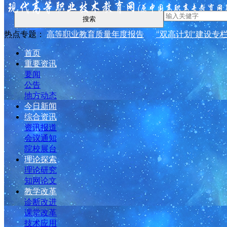
搜索
热点专题：
高等职业教育质量年度报告
"双高计划"建设专
首页
重要资讯
要闻
公告
地方动态
今日新闻
综合资讯
资讯报道
会议通知
院校展台
理论探索
理论研究
知网论文
教学改革
诊断改进
课堂改革
技术应用