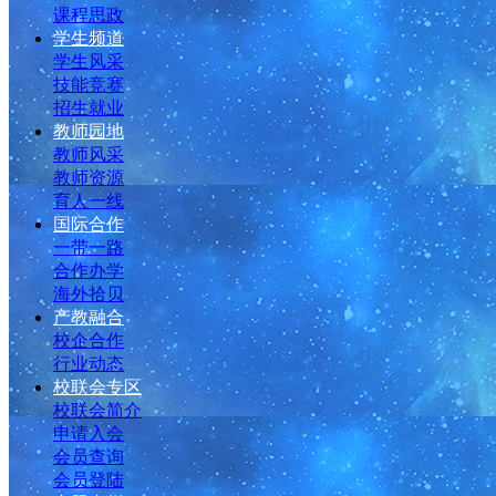
课程思政
学生频道
学生风采
技能竞赛
招生就业
教师园地
教师风采
教师资源
育人一线
国际合作
一带一路
合作办学
海外拾贝
产教融合
校企合作
行业动态
校联会专区
校联会简介
申请入会
会员查询
会员登陆