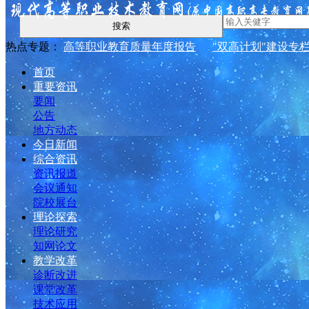
搜索
热点专题：
高等职业教育质量年度报告
"双高计划"建设专
首页
重要资讯
要闻
公告
地方动态
今日新闻
综合资讯
资讯报道
会议通知
院校展台
理论探索
理论研究
知网论文
教学改革
诊断改进
课堂改革
技术应用