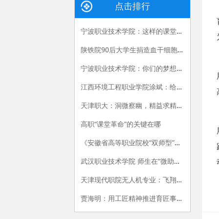
点击排行
宁波职业技术学院：这样的课堂，我们喜欢——有效课堂认证侧记
陕铁院90后大学生捐造血干细胞救人 生命接力跨越国界
宁波职业技术学院：你们的梦想我们的责任
江西环境工程职业学院涂斌：给自己布置的特殊作业
天津职大：洞微察幽，精益求精，严把视光人才出口关
高职“课堂革命”的关键在哪
《安徽省高等职业院校“双师型”教师认定办法（试行）》和《安徽省高等职业院校“双师型”教师认定标准（试行）》
武汉职业技术学院 师生在“微助教”平台上共享思政课的乐趣
天津现代职院无人机专业：飞翔，在我手中
贾海明：用工匠精神推进育匠事业创新发展