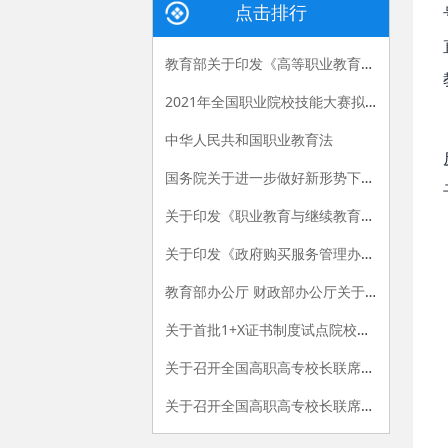
点击排行
教育部关于印发《高等职业教育创新发展行动计划（2015-2018年）》的通知
2021年全国职业院校技能大赛拟设赛项赛题 （高职组）
中华人民共和国职业教育法
国务院关于进一步做好新形势下就业创业工作的意见
关于印发《职业教育与继续教育2015年工作要点》的函
关于印发《政府购买服务管理办法（暂行）》的通知
教育部办公厅 财政部办公厅关于做好“国家示范性高等职业院校建设计划”骨干高职院校建设项目2015年验收工作的通知
关于首批1+X证书制度试点院校名单的公告
关于召开全国高职高专校长联席会议2015年年会的通知
关于召开全国高职高专校长联席会议2018年年会的通知