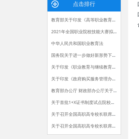
点击排行
教育部关于印发《高等职业教育创新发展行动计划（2015-2018年）》的通知
2021年全国职业院校技能大赛拟设赛项赛题 （高职组）
中华人民共和国职业教育法
国务院关于进一步做好新形势下就业创业工作的意见
关于印发《职业教育与继续教育2015年工作要点》的函
关于印发《政府购买服务管理办法（暂行）》的通知
教育部办公厅 财政部办公厅关于做好“国家示范性高等职业院校建设计划”骨干高职院校建设项目2015年验收工作的通知
关于首批1+X证书制度试点院校名单的公告
关于召开全国高职高专校长联席会议2015年年会的通知
关于召开全国高职高专校长联席会议2018年年会的通知