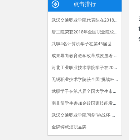
点击排行
武汉交通职业学院代表队在2018年（新加坡）全球品牌策划 大赛中斩获佳绩
唐工院荣获2018年全国职业院校技能大赛高职组工业机器人技术应用赛项一等奖
武职4名计算机学子在第45届世界技能大赛湖北省选拔赛中获佳绩
成果导向教育教学改革成效显著 全国职业院校技能选拔赛连续三年晋级数量第一
河北工业职业技术学院学子在2018年“挑战杯——彩虹人生”全国职业学校创新创效创业大赛决赛荣获特等奖
无锡职业技术学院获全国“挑战杯——彩虹人生”决赛特等奖
武职学子在第八届全国大学生市场调查与分析大赛总决赛中摘金夺银
南非留学生参加金砖国家技能发展与技术创新大赛获奖
武汉交通职业学院问鼎“挑战杯-彩虹人生”全国职业院校创新创效创业大赛特等奖
金牌铸就烟职品牌