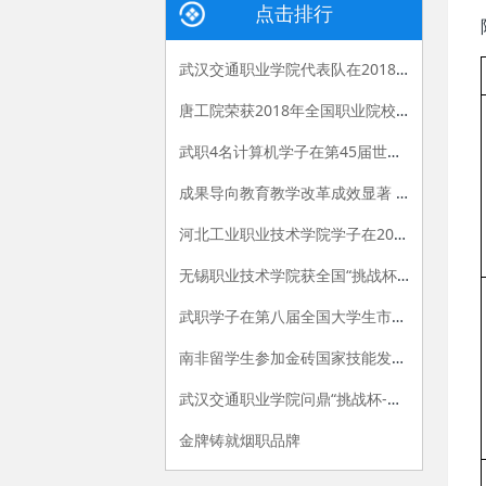
点击排行
武汉交通职业学院代表队在2018年（新加坡）全球品牌策划 大赛中斩获佳绩
唐工院荣获2018年全国职业院校技能大赛高职组工业机器人技术应用赛项一等奖
武职4名计算机学子在第45届世界技能大赛湖北省选拔赛中获佳绩
成果导向教育教学改革成效显著 全国职业院校技能选拔赛连续三年晋级数量第一
河北工业职业技术学院学子在2018年“挑战杯——彩虹人生”全国职业学校创新创效创业大赛决赛荣获特等奖
无锡职业技术学院获全国“挑战杯——彩虹人生”决赛特等奖
武职学子在第八届全国大学生市场调查与分析大赛总决赛中摘金夺银
南非留学生参加金砖国家技能发展与技术创新大赛获奖
武汉交通职业学院问鼎“挑战杯-彩虹人生”全国职业院校创新创效创业大赛特等奖
金牌铸就烟职品牌