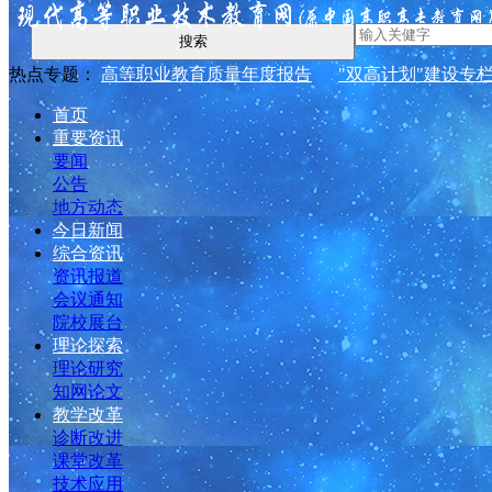
搜索
热点专题：
高等职业教育质量年度报告
"双高计划"建设专
首页
重要资讯
要闻
公告
地方动态
今日新闻
综合资讯
资讯报道
会议通知
院校展台
理论探索
理论研究
知网论文
教学改革
诊断改进
课堂改革
技术应用