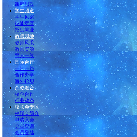
课程思政
学生频道
学生风采
技能竞赛
招生就业
教师园地
教师风采
教师资源
育人一线
国际合作
一带一路
合作办学
海外拾贝
产教融合
校企合作
行业动态
校联会专区
校联会简介
申请入会
会员查询
会员登陆