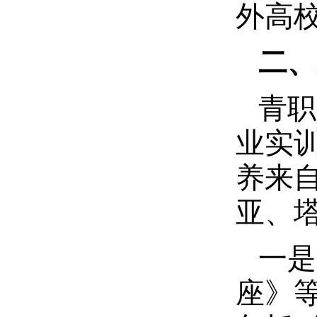
外高
二、
青职
业实
养来
亚、塔
一是
座》