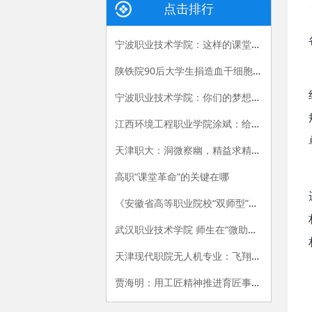
点击排行
宁波职业技术学院：这样的课堂，我们喜欢——有效课堂认证侧记
陕铁院90后大学生捐造血干细胞救人 生命接力跨越国界
宁波职业技术学院：你们的梦想我们的责任
江西环境工程职业学院涂斌：给自己布置的特殊作业
天津职大：洞微察幽，精益求精，严把视光人才出口关
高职“课堂革命”的关键在哪
《安徽省高等职业院校“双师型”教师认定办法（试行）》和《安徽省高等职业院校“双师型”教师认定标准（试行）》
武汉职业技术学院 师生在“微助教”平台上共享思政课的乐趣
天津现代职院无人机专业：飞翔，在我手中
贾海明：用工匠精神推进育匠事业创新发展