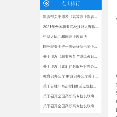
点击排行
教育部关于印发《高等职业教育创新发展行动计划（2015-2018年）》的通知
2021年全国职业院校技能大赛拟设赛项赛题 （高职组）
中华人民共和国职业教育法
国务院关于进一步做好新形势下就业创业工作的意见
关于印发《职业教育与继续教育2015年工作要点》的函
关于印发《政府购买服务管理办法（暂行）》的通知
教育部办公厅 财政部办公厅关于做好“国家示范性高等职业院校建设计划”骨干高职院校建设项目2015年验收工作的通知
关于首批1+X证书制度试点院校名单的公告
关于召开全国高职高专校长联席会议2015年年会的通知
关于召开全国高职高专校长联席会议2018年年会的通知