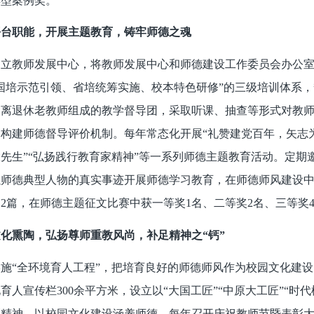
典型案例奖。
平台职能，开展主题教育，铸牢师德之魂
建立教师发展中心，将教师发展中心和师德建设工作委员会办公
国培示范引领、省培统筹实施、校本特色研修”的三级培训体系
由离退休老教师组成的教学督导团，采取听课、抽查等形式对教
构建师德督导评价机制。每年常态化开展“礼赞建党百年，矢志为
先生”“弘扬践行教育家精神”等一系列师德主题教育活动。定
以师德典型人物的真实事迹开展师德学习教育，在师德师风建设
2篇，在师德主题征文比赛中获一等奖1名、二等奖2名、三等奖
化熏陶，弘扬尊师重教风尚，补足精神之“钙”
施“全环境育人工程”，把培育良好的师德师风作为校园文化建
育人宣传栏300余平方米，设立以“大国工匠”“中原大工匠”“
精神，以校园文化建设涵养师德。每年召开庆祝教师节暨表彰大会