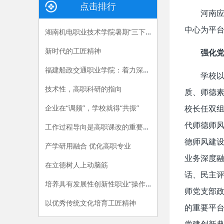
点击排行
河南
中心为平台
湖南机电职业技术学院暑期“三下乡”：长大后，我就成了你
新时代的工匠精神
强化
福建船政交通职业学院：着力深化产教融合，“六招”助推职教供给侧改革
学校
技术性，高职科研的指向
质、师德
企业在“调频”，学校就得“共振”
校长任双
代师德师
工作过程导向是高职课改的重要指导原则
德师风建设
产学研用融合 优化高职专业
业务深度融
在立德树人上动脑筋
话、民主
培养具有发展性创新性职业“操作手”
师党支部
以优秀传统文化培育工匠精神
的重要平台