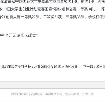
生先后荣获中国国际大学生创新大赛国赛银奖1项、铜奖1项，河南省
杯”中国大学生创业计划竞赛国赛铜奖2项和省赛一等奖3项、二等
专利创新大赛一等奖22项、二等奖31项、三等奖38项。学校获
中 李元元 唐贝 石君杰）
幼儿师范高等专科学校：思政领航促发展 四方协同绘新
下一篇：
和君
教育行政机构
|
高职院校
|
教材出版机构
|
学会与协会
|
中青在线