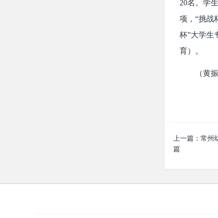
20名。学
项，“挑战
杯”大学生
育）。
（黄振
上一篇：
常州
篇