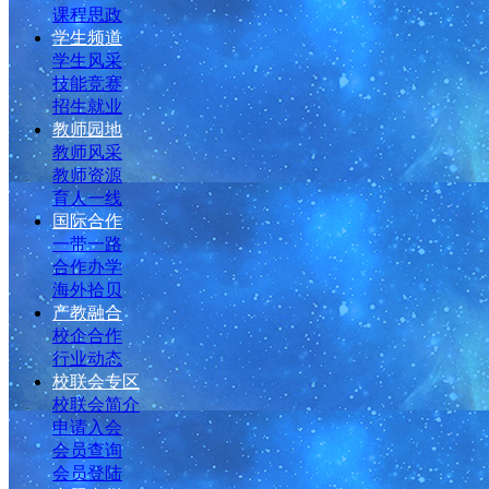
课程思政
学生频道
学生风采
技能竞赛
招生就业
教师园地
教师风采
教师资源
育人一线
国际合作
一带一路
合作办学
海外拾贝
产教融合
校企合作
行业动态
校联会专区
校联会简介
申请入会
会员查询
会员登陆