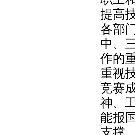
提高
各部
中、
作的
重视
竞赛
神、
能报
支撑