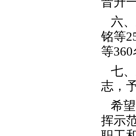
晋升
六、
铭等2
等36
七、
志，
希望
挥示
职工