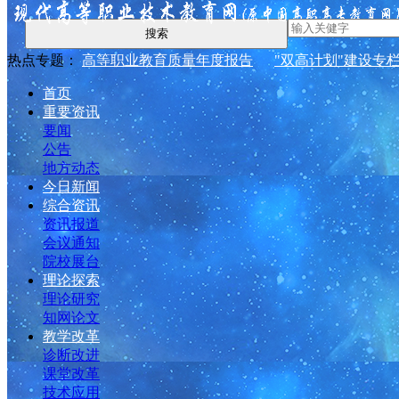
搜索
热点专题：
高等职业教育质量年度报告
"双高计划"建设专
首页
重要资讯
要闻
公告
地方动态
今日新闻
综合资讯
资讯报道
会议通知
院校展台
理论探索
理论研究
知网论文
教学改革
诊断改进
课堂改革
技术应用