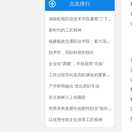
点击排行
湖南机电职业技术学院暑期“三下乡”：长大后，我就成了你
新时代的工匠精神
福建船政交通职业学院：着力深化产教融合，“六招”助推职教供给侧改革
技术性，高职科研的指向
企业在“调频”，学校就得“共振”
工作过程导向是高职课改的重要指导原则
产学研用融合 优化高职专业
在立德树人上动脑筋
培养具有发展性创新性职业“操作手”
以优秀传统文化培育工匠精神