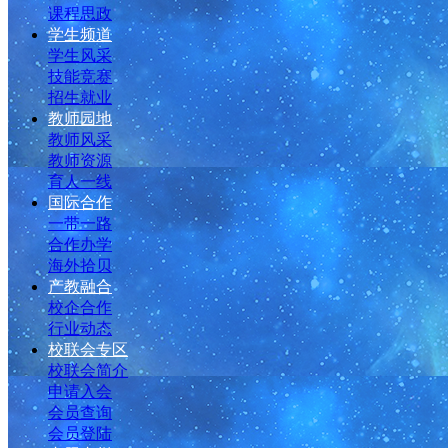
课程思政
学生频道
学生风采
技能竞赛
招生就业
教师园地
教师风采
教师资源
育人一线
国际合作
一带一路
合作办学
海外拾贝
产教融合
校企合作
行业动态
校联会专区
校联会简介
申请入会
会员查询
会员登陆