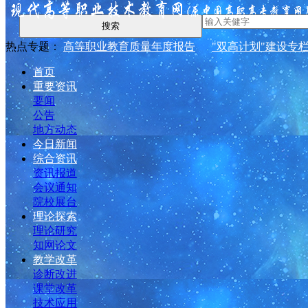
搜索
热点专题：
高等职业教育质量年度报告
"双高计划"建设专
首页
重要资讯
要闻
公告
地方动态
今日新闻
综合资讯
资讯报道
会议通知
院校展台
理论探索
理论研究
知网论文
教学改革
诊断改进
课堂改革
技术应用