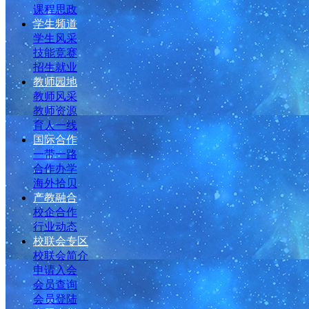
课程思政
学生频道
学生风采
技能竞赛
招生就业
教师园地
教师风采
教师资源
育人一线
国际合作
一带一路
合作办学
海外拾贝
产教融合
校企合作
行业动态
校联会专区
校联会简介
申请入会
会员查询
会员登陆