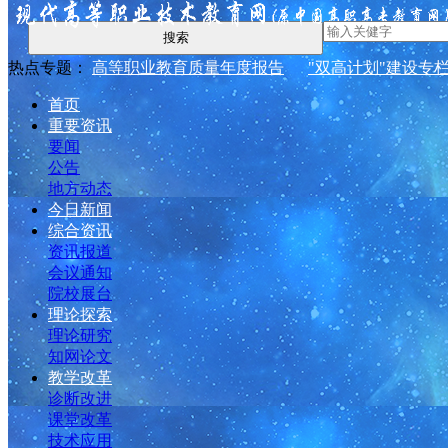
搜索
热点专题：
高等职业教育质量年度报告
"双高计划"建设专
首页
重要资讯
要闻
公告
地方动态
今日新闻
综合资讯
资讯报道
会议通知
院校展台
理论探索
理论研究
知网论文
教学改革
诊断改进
课堂改革
技术应用