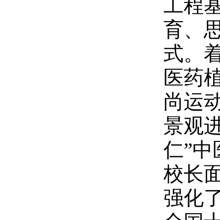
工程
育、
式。
医药
尚运
景观
仁”
校长
强化