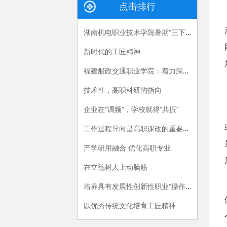
点击排行
湖南机电职业技术学院暑期“三下乡”：长大后，我就成了你
新时代的工匠精神
福建船政交通职业学院：着力深化产教融合，“六招”助推职教供给侧改革
技术性，高职科研的指向
企业在“调频”，学校就得“共振”
工作过程导向是高职课改的重要指导原则
产学研用融合 优化高职专业
在立德树人上动脑筋
培养具有发展性创新性职业“操作手”
以优秀传统文化培育工匠精神