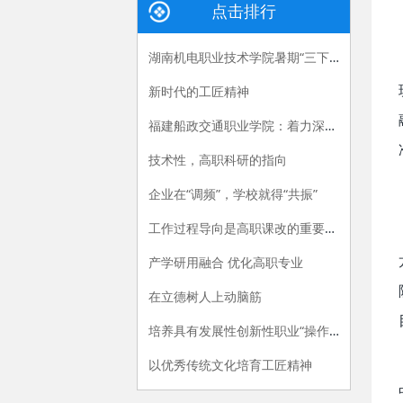
点击排行
湖南机电职业技术学院暑期“三下乡”：长大后，我就成了你
新时代的工匠精神
福建船政交通职业学院：着力深化产教融合，“六招”助推职教供给侧改革
技术性，高职科研的指向
企业在“调频”，学校就得“共振”
工作过程导向是高职课改的重要指导原则
产学研用融合 优化高职专业
在立德树人上动脑筋
培养具有发展性创新性职业“操作手”
以优秀传统文化培育工匠精神