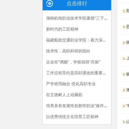
点击排行
湖南机电职业技术学院暑期“三下乡”：长大后，我就成了你
新时代的工匠精神
福建船政交通职业学院：着力深化产教融合，“六招”助推职教供给侧改革
技术性，高职科研的指向
上
企业在“调频”，学校就得“共振”
工作过程导向是高职课改的重要指导原则
产学研用融合 优化高职专业
潍
在立德树人上动脑筋
培养具有发展性创新性职业“操作手”
“
以优秀传统文化培育工匠精神