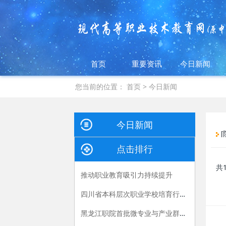
首页
重要资讯
今日新闻
您当前的位置：
首页
> 今日新闻
今日新闻
[
点击排行
共
推动职业教育吸引力持续提升
四川省本科层次职业学校培育行动方案 （2026—2030年）
黑龙江职院首批微专业与产业群一一对应 微专业给就业增“砝码”