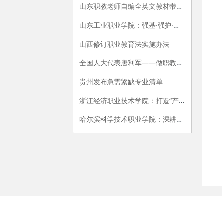
山东职教老师自编全英文教材带出“洋徒弟”
山东工业职业学院：强基·强护·强智 一站式平安社区建设新模式
山西修订职业教育法实施办法
全国人大代表唐利军——做职教一线“技能摆渡人”
贵州发布急需紧缺专业清单
浙江经济职业技术学院：打造“产教三协同、课堂三融合、人才三共育”汽车工匠育人体系
哈尔滨科学技术职业学院：深耕AI赋能赛道 构建艺术设计产教融合育人新范式