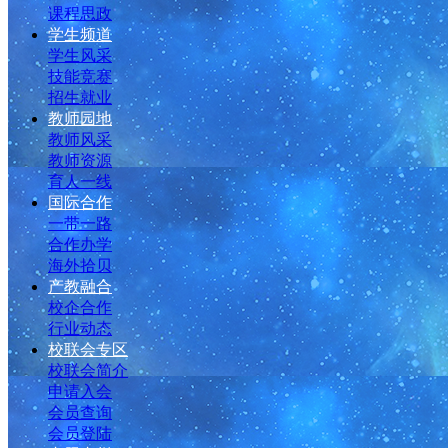
课程思政
学生频道
学生风采
技能竞赛
招生就业
教师园地
教师风采
教师资源
育人一线
国际合作
一带一路
合作办学
海外拾贝
产教融合
校企合作
行业动态
校联会专区
校联会简介
申请入会
会员查询
会员登陆