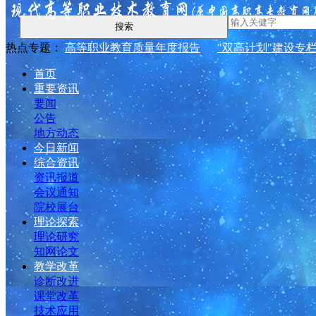
搜索
热点专题：
高等职业教育质量年度报告
"双高计划"建设专
首页
重要资讯
要闻
公告
地方动态
今日新闻
综合资讯
资讯报道
会议通知
院校展台
理论探索
理论研究
知网论文
教学改革
诊断改进
课堂改革
技术应用