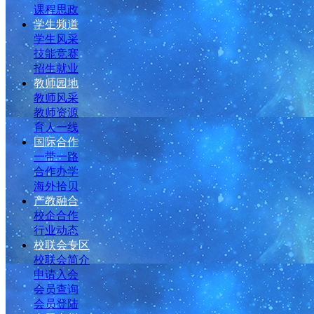
课程思政
学生频道
学生风采
技能竞赛
招生就业
教师园地
教师风采
教师资源
育人一线
国际合作
一带一路
合作办学
海外拾贝
产教融合
校企合作
行业动态
校联会专区
校联会简介
申请入会
会员查询
会员登陆