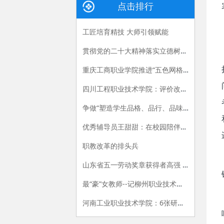
点击排行
工匠培育精技 大师引领赋能
贯彻党的二十大精神落实立德树人根本任务——辅导员“三个坚持”在行动
重庆工商职业学院推进“五色网格”建设 打造“一站式”学生社区育人新模式
四川工程职业技术学院：评价改革为引领 三管齐下促进教师全面发展
争做“塑造学生品格、品行、品味的‘大先生’”
优秀辅导员王甜甜：在校园陪伴学生，让青春撞上梦想
职教改革的排头兵
山东省五一劳动奖章获得者高强 ：用手中技能赢出彩人生
最“豪”女教师--记柳州职业技术学院通识教育学院就业创业团队负责人、柳州市首届“教书育人道德模范”许明教授
河南工业职业技术学院：6张研究生录取通知书背后的故事