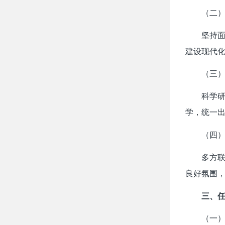
（二
坚持
建设现代
（三
科学
学，统一
（四
多方
良好氛围
三、
（一