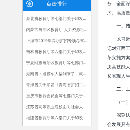
务，全面
点击排行
序、高质
湖北省教育厅等七部门关于印发《2019年湖北省高职扩招专项工作方案》的通知
一、
内蒙古自治区教育厅 人力资源社会保障厅 农牧厅 退役军人事务厅关于印发《内蒙古自治区落实2019年高职扩招任务实施方案》的通知
以习
上海市2019年高职扩招专项考试招生工作问答
记对江西工
吉林省教育厅等六部门关于印发《关于做好高职扩招专项工作的实施方案》的通知
革实施方
宁夏回族自治区教育厅等七部门关于印发《高职扩招专项工作实施方案》的通知
决高技能
湖南省：退役军人福利来了，就读高职院校减免学费，11月1-10日开始报名
长实现人
青海省关于印发《青海省扩招工作实施方案》的通知
二、
重庆市教育委员会等七部门关于印发重庆市高职扩招专项工作实施方案 (试行)的通知
（一
江苏省高等职业院校面向社会人员开展全日制学历教育试行办法
深刻
福建省教育厅等六部门关于印发《福建省高职扩招专项工作实施方案》的通知
会发展具