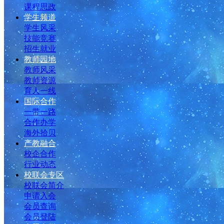
课程思政
学生频道
学生风采
技能竞赛
招生就业
教师园地
教师风采
教师资源
育人一线
国际合作
一带一路
合作办学
海外拾贝
产教融合
校企合作
行业动态
校联会专区
校联会简介
申请入会
会员查询
会员登陆