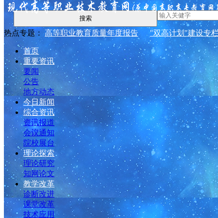
搜索
热点专题：
高等职业教育质量年度报告
"双高计划"建设专
首页
重要资讯
要闻
公告
地方动态
今日新闻
综合资讯
资讯报道
会议通知
院校展台
理论探索
理论研究
知网论文
教学改革
诊断改进
课堂改革
技术应用