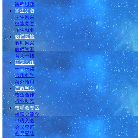
课程思政
学生频道
学生风采
技能竞赛
招生就业
教师园地
教师风采
教师资源
育人一线
国际合作
一带一路
合作办学
海外拾贝
产教融合
校企合作
行业动态
校联会专区
校联会简介
申请入会
会员查询
会员登陆