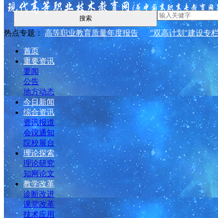
搜索
热点专题：
高等职业教育质量年度报告
"双高计划"建设专
首页
重要资讯
要闻
公告
地方动态
今日新闻
综合资讯
资讯报道
会议通知
院校展台
理论探索
理论研究
知网论文
教学改革
诊断改进
课堂改革
技术应用