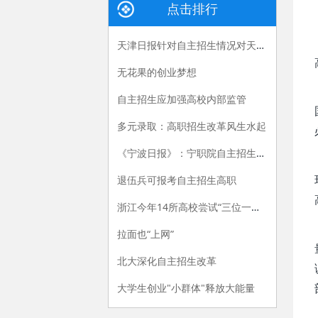
点击排行
天津日报针对自主招生情况对天津医专刘斌校长进行专访
无花果的创业梦想
自主招生应加强高校内部监管
多元录取：高职招生改革风生水起
《宁波日报》：宁职院自主招生亮新招
退伍兵可报考自主招生高职
浙江今年14所高校尝试“三位一体”招生模式
拉面也“上网”
北大深化自主招生改革
大学生创业"小群体"释放大能量