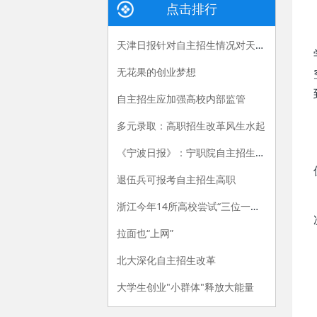
点击排行
天津日报针对自主招生情况对天津医专刘斌校长进行专访
无花果的创业梦想
自主招生应加强高校内部监管
多元录取：高职招生改革风生水起
《宁波日报》：宁职院自主招生亮新招
退伍兵可报考自主招生高职
浙江今年14所高校尝试“三位一体”招生模式
拉面也“上网”
北大深化自主招生改革
大学生创业"小群体"释放大能量