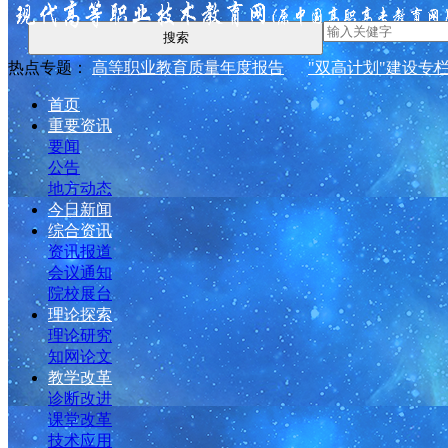
搜索
热点专题：
高等职业教育质量年度报告
"双高计划"建设专
首页
重要资讯
要闻
公告
地方动态
今日新闻
综合资讯
资讯报道
会议通知
院校展台
理论探索
理论研究
知网论文
教学改革
诊断改进
课堂改革
技术应用