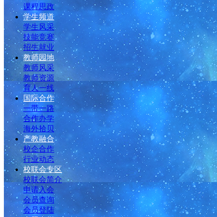
课程思政
学生频道
学生风采
技能竞赛
招生就业
教师园地
教师风采
教师资源
育人一线
国际合作
一带一路
合作办学
海外拾贝
产教融合
校企合作
行业动态
校联会专区
校联会简介
申请入会
会员查询
会员登陆