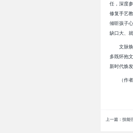
任，深度
修复手艺
倾听孩子心
缺口大、就
文脉
多既怀抱
新时代焕
（作
上一篇：
技能