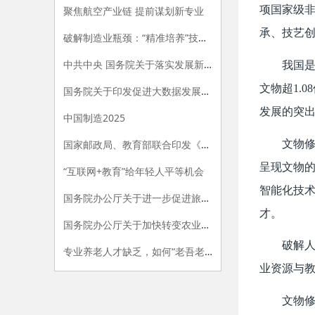
项国家级
聚焦航空产业链 提前谋划新专业
承、技艺
破解制造业瓶颈：“精准培养”技工人才
中共中央 国务院关于落实发展新理念加快农业现代化 实现全面小康目标的若干意见
我国是
文物超1.
国务院关于印发促进大数据发展行动纲要的通知
发展的突
中国制造2025
文物修
国家邮政局、教育部联合印发《关于加快发展邮政行业职业教育的指导意见》
呈现文物的
“互联网+教育”给年轻人平等机会
智能化技
国务院办公厅关于进一步促进旅游投资和消费的若干意见
才。
国务院办公厅关于加快转变农业发展方式的意见
破解
专业养老人才缺乏，如何“老吾老”？
业资源与
文物