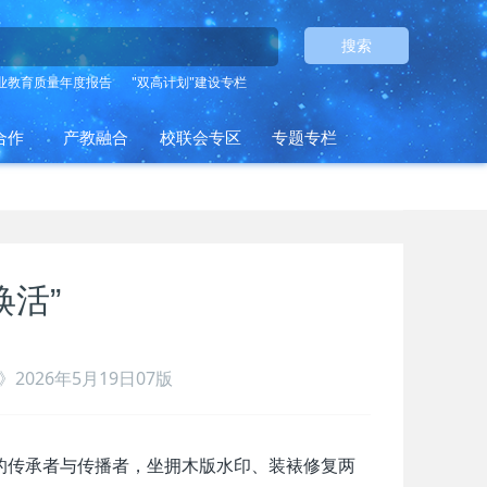
搜索
业教育质量年度报告
"双高计划"建设专栏
合作
产教融合
校联会专区
专题专栏
焕活”
2026年5月19日07版
要的传承者与传播者，坐拥木版水印、装裱修复两