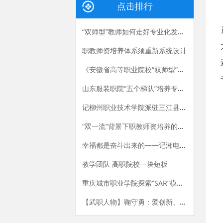
点击排行
“双师型”教师如何走好专业化发展路
职教师资培养体系须重新系统设计
《安徽省高等职业院校“双师型”教师认定办法（试行）》和《安徽省高等职业院校“双师型”教师认定标准（试行）》
山东服装职院“五个梯队”培养专任教师
记柳州职业技术学院派驻三江县独峒镇岜团村“第一书记”陈月明
“双一流”背景下职教师资培养的困境
幸福都是奋斗出来的——记湘电集团劳动模范、湖南电气职院教师程一凡
教学团队 高职院校一块短板
重庆城市职业学院探索“SAR”模式加强思政教师队伍建设
【武职人物】鞠守勇：爱创新、勤科研、懂学生的“博士哥”