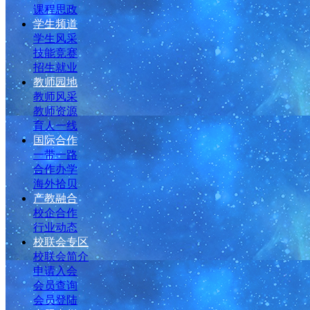
课程思政
学生频道
学生风采
技能竞赛
招生就业
教师园地
教师风采
教师资源
育人一线
国际合作
一带一路
合作办学
海外拾贝
产教融合
校企合作
行业动态
校联会专区
校联会简介
申请入会
会员查询
会员登陆