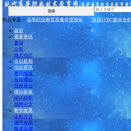
搜索
热点专题：
高等职业教育质量年度报告
"双高计划"建设专
首页
重要资讯
要闻
公告
地方动态
今日新闻
综合资讯
资讯报道
会议通知
院校展台
理论探索
理论研究
知网论文
教学改革
诊断改进
课堂改革
技术应用