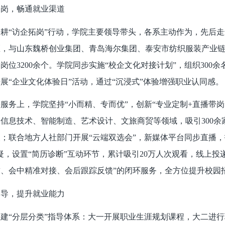
拓岗，畅通就业渠道
耕“访企拓岗”行动，学院主要领导带头，各系主动作为，先后
，与山东魏桥创业集团、青岛海尔集团、泰安市纺织服装产业链上企
岗位3200余个。学院同步实施“校企文化对接计划”，组织30
展“企业文化体验日”活动，通过“沉浸式”体验增强职业认同感。
服务上，学院坚持“小而精、专而优”，创新“专业定制+直播带
信息技术、智能制造、艺术设计、文旅商贸等领域，吸引300余家
人次；联合地方人社部门开展“云端双选会”，新媒体平台同步直播
疑，设置“简历诊断”互动环节，累计吸引20万人次观看，线上投递
、会中精准对接、会后跟踪反馈”的闭环服务，全方位提升校园
指导，提升就业能力
建“分层分类”指导体系：大一开展职业生涯规划课程，大二进