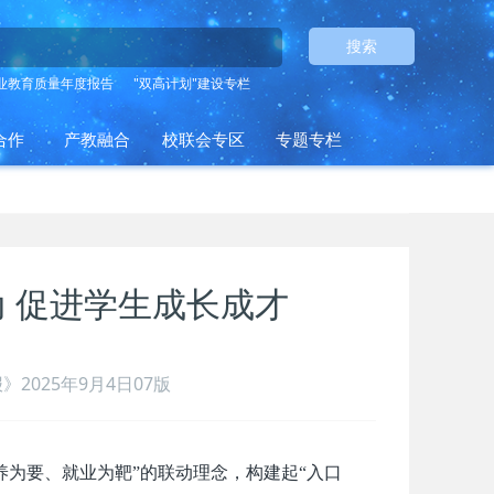
搜索
业教育质量年度报告
"双高计划"建设专栏
合作
产教融合
校联会专区
专题专栏
动 促进学生成长成才
》2025年9月4日07版
养为要、就业为靶”的联动理念，构建起“入口