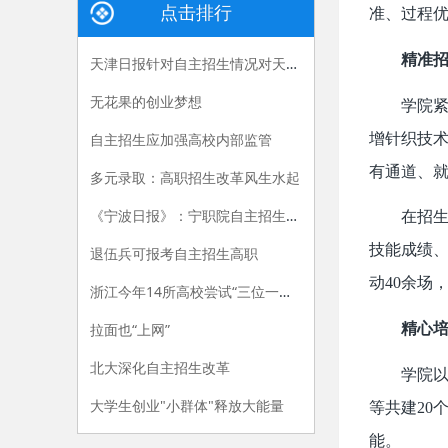
点击排行
准、过程优
精准
天津日报针对自主招生情况对天津医专刘斌校长进行专访
无花果的创业梦想
学院紧
增针织技术
自主招生应加强高校内部监管
有通道、就
多元录取：高职招生改革风生水起
《宁波日报》：宁职院自主招生亮新招
在招
技能成绩、
退伍兵可报考自主招生高职
动40余场
浙江今年14所高校尝试“三位一体”招生模式
拉面也“上网”
精心
北大深化自主招生改革
学院以
大学生创业"小群体"释放大能量
等共建20
能。